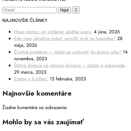
NAJNOVŠIE ČLÁNKY
Hypo pomoc pri zvýšenej splátke úveru.
4 júna, 2026
Kde viem aktuálne získať najnižší úrok na hypotéke?
28
mája, 2026
Životné poistenie – oplatí sa uzatvoriť do konca roka?
14
novembra, 2023
Štátna dotácia na obnovu bývania – otázky a odpovede.
29 marca, 2023
Zmeny v II.pilieri.
13 februára, 2023
Najnovšie komentáre
Žiadne komentáre na zobrazenie.
Mohlo by sa vás zaujímať