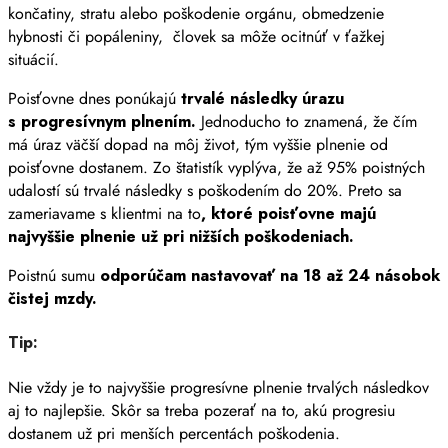
končatiny, stratu alebo poškodenie orgánu, obmedzenie
hybnosti či popáleniny, človek sa môže ocitnúť v ťažkej
situácií.
Poisťovne dnes ponúkajú
trvalé následky úrazu
s progresívnym plnením.
Jednoducho to znamená, že čím
má úraz väčší dopad na môj život, tým vyššie plnenie od
poisťovne dostanem. Zo štatistík vyplýva, že až 95% poistných
udalostí sú trvalé následky s poškodením do 20%. Preto sa
zameriavame s klientmi na to
, ktoré poisťovne majú
najvyššie plnenie už pri nižších poškodeniach.
Poistnú sumu
odporúčam nastavovať na 18 až 24 násobok
čistej mzdy.
Tip:
Nie vždy je to najvyššie progresívne plnenie trvalých následkov
aj to najlepšie. Skôr sa treba pozerať na to, akú progresiu
dostanem už pri menších percentách poškodenia.