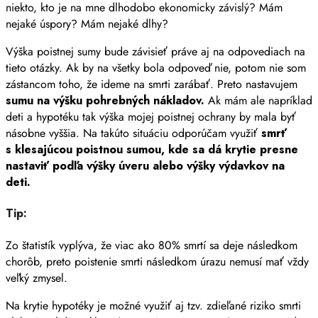
niekto, kto je na mne dlhodobo ekonomicky závislý? Mám
nejaké úspory? Mám nejaké dlhy?
Výška poistnej sumy bude závisieť práve aj na odpovediach na
tieto otázky. Ak by na všetky bola odpoveď nie, potom nie som
zástancom toho, že ideme na smrti zarábať. Preto nastavujem
sumu na výšku pohrebných nákladov.
Ak mám ale napríklad
deti a hypotéku tak výška mojej poistnej ochrany by mala byť
násobne vyššia. Na takúto situáciu odporúčam využiť
smrť
s klesajúcou poistnou sumou, kde sa dá krytie presne
nastaviť podľa výšky úveru alebo výšky výdavkov na
deti.
Tip:
Zo štatistík vyplýva, že viac ako 80% smrtí sa deje následkom
chorôb, preto poistenie smrti následkom úrazu nemusí mať vždy
veľký zmysel.
Na krytie hypotéky je možné využiť aj tzv. zdieľané riziko smrti