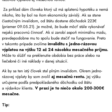
Za príklad dám človeka ktorý už má splatenú hypotéku a nemá
nikoho, kto by bol na ňom ekonomicky závislý. Ak sa stane
čiastočným invalidom, od štátu dostane dôchodok 223€
(priemer 09.05.21). Je možné, že bude môcť stále vykonávať
nejakú pracovnú činnosť. Ak si zarobí aspoň minimálnu mzdu,
pravdepodobne mu to spolu bude stačiť na fungovanie. Preto
v takomto prípade zvolíme
invaliditu s jedno-rázovou
výplatou na výšku 12 až 24 násobku mesačného príjmu.
Môže to slúžiť na preklenutie obdobia bez práce alebo na
liečebné či iné náklady v danej situácií.
Ak by sa ten istý človek stal plným invalidom. Okrem jedno-
rázovej výplaty by som zvolil
aj mesačnú rentu.
Jej výšku
určujeme podľa predpokladaného dôchodku od štátu
a výdavkov klienta.
V praxi je to niečo okolo 200-300€
mesačne.
Tip: