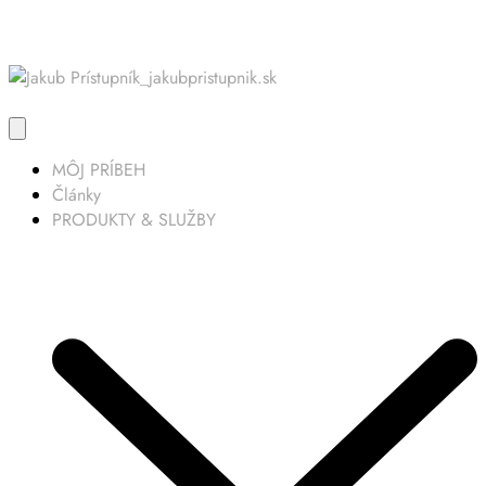
MÔJ PRÍBEH
Články
PRODUKTY & SLUŽBY