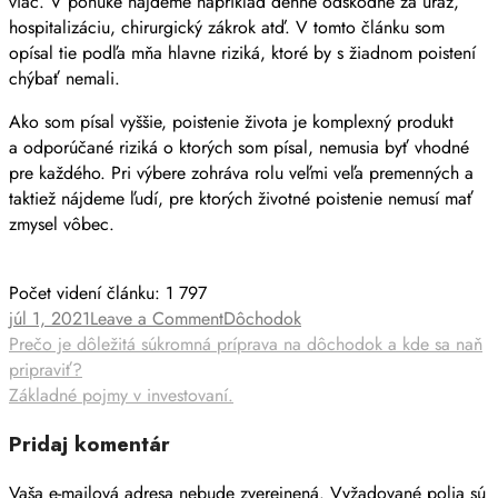
viac. V ponuke nájdeme napríklad denné odškodné za úraz,
hospitalizáciu, chirurgický zákrok atď. V tomto článku som
opísal tie podľa mňa hlavne riziká, ktoré by s žiadnom poistení
chýbať nemali.
Ako som písal vyššie, poistenie života je komplexný produkt
a odporúčané riziká o ktorých som písal, nemusia byť vhodné
pre každého. Pri výbere zohráva rolu veľmi veľa premenných a
taktiež nájdeme ľudí, pre ktorých životné poistenie nemusí mať
zmysel vôbec.
Počet videní článku:
1 797
júl 1, 2021
Leave a Comment
Dôchodok
Prečo je dôležitá súkromná príprava na dôchodok a kde sa naň
pripraviť?
Základné pojmy v investovaní.
Pridaj komentár
Vaša e-mailová adresa nebude zverejnená.
Vyžadované polia sú