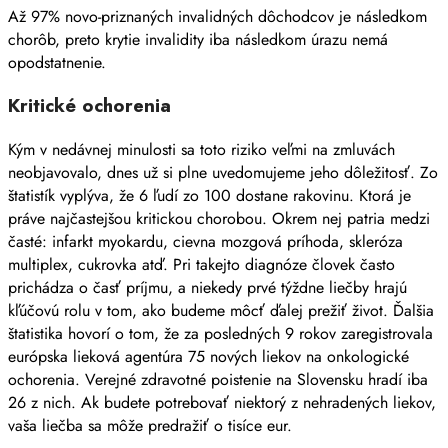
Až 97% novo-priznaných invalidných dôchodcov je následkom
chorôb, preto krytie invalidity iba následkom úrazu nemá
opodstatnenie.
Kritické ochorenia
Kým v nedávnej minulosti sa toto riziko veľmi na zmluvách
neobjavovalo, dnes už si plne uvedomujeme jeho dôležitosť. Zo
štatistík vyplýva, že 6 ľudí zo 100 dostane rakovinu. Ktorá je
práve najčastejšou kritickou chorobou. Okrem nej patria medzi
časté: infarkt myokardu, cievna mozgová príhoda, skleróza
multiplex, cukrovka atď. Pri takejto diagnóze človek často
prichádza o časť príjmu, a niekedy prvé týždne liečby hrajú
kľúčovú rolu v tom, ako budeme môcť ďalej prežiť život. Ďalšia
štatistika hovorí o tom, že za posledných 9 rokov zaregistrovala
európska lieková agentúra 75 nových liekov na onkologické
ochorenia. Verejné zdravotné poistenie na Slovensku hradí iba
26 z nich. Ak budete potrebovať niektorý z nehradených liekov,
vaša liečba sa môže predražiť o tisíce eur.