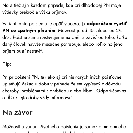
No a tiež aj v každom prípade, kde pri dlhodobej PN moje
výdavky prekročia výšku príjmov.
Variant tohto poistenia je opäť viacero. Ja
odporúčam využiť
PN so spätným plnením.
Možnosť je od 15. alebo od 29.
dňa. Poistnú sumu nastavujeme na deň, a závisí od toho, koľko
daný človek navyše mesačne potrebuje, alebo koľko ho jeho
príjem pustí nastaviť.
Tip:
Pri pripoistení PN, tak ako aj pri niektorých iných poisťovne
uplatňujú čakaciu dobu v prípade že ste vypísaný z dôvodu
choroby, problémami s chrbticou alebo kĺbmi. Odporúčam sa
o dĺžke tejto doby vždy informovať.
Na záver
Možností a variant životného poistenia je samozrejme omnoho