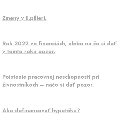
Zmeny v II.pilieri.
Rok 2022 vo financiách, alebo na čo si dať
v tomto roku pozor.
Poistenie pracovnej neschopnosti pri
živnostníkoch – načo si dať pozor.
Ako dofinancovať hypotéku?