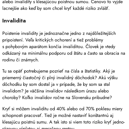
alebo invalidity s klesajúcou poistnou sumou. Cenovo to vyjde
lacnejšie ako keď by som chcel kryť každé riziko zvlášť.
Invalidita
Poistenie invalidity je jednoznačne jedno z najdôležitejších
pripoistení. Veľa kritických ochorení a tiež problémy
s pohybovým aparátom končia invaliditou. Človek je vtedy
odkázaný na minimálnu podporu od štátu a často sa obracia na
rodinu či známych.
Tu sa opäť potrebujeme pozrieť na čísla a štatistiky. Aký je
priemerný čiastočný či plný invalidný dôchodok? Akú výšku
dôchodku by som dostal ja v prípade, že by som sa stal
invalidom? Je väčšina invalidov následkom úrazu alebo
choroby? Koľko invalidov ročne na Slovensku pribudne?
Kryť si môžem invaliditu od 40% alebo od 70% poklesu miery
schopnosti pracovať. Tiež je možné nastaviť konštantnú aj
klesajúcu poistnú sumu. A tak isto si viem toto riziko kryť jedno-
rázovou výplatou aj mesačnou rentou.