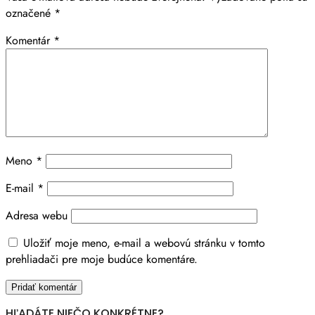
označené
*
Komentár
*
Meno
*
E-mail
*
Adresa webu
Uložiť moje meno, e-mail a webovú stránku v tomto
prehliadači pre moje budúce komentáre.
HĽADÁTE NIEČO KONKRÉTNE?