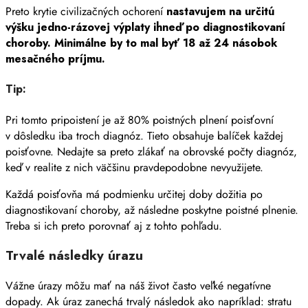
Preto krytie civilizačných ochorení
nastavujem na určitú
výšku jedno-rázovej výplaty ihneď po diagnostikovaní
choroby. Minimálne by to mal byť 18 až 24 násobok
mesačného príjmu.
Tip:
Pri tomto pripoistení je až 80% poistných plnení poisťovní
v dôsledku iba troch diagnóz. Tieto obsahuje balíček každej
poisťovne. Nedajte sa preto zlákať na obrovské počty diagnóz,
keď v realite z nich väčšinu pravdepodobne nevyužijete.
Každá poisťovňa má podmienku určitej doby dožitia po
diagnostikovaní choroby, až následne poskytne poistné plnenie.
Treba si ich preto porovnať aj z tohto pohľadu.
Trvalé následky úrazu
Vážne úrazy môžu mať na náš život často veľké negatívne
dopady. Ak úraz zanechá trvalý následok ako napríklad: stratu