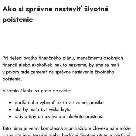
Ako si správne nastaviť životné
poistenie
Pri riešení svojho finančného plánu, manažmentu osobných
financií alebo akokoľvek inak to nazveme, by sme sa mali
v prvom rade zamerať na správne nastavenie životného
poistenia.
V tomto článku sa preto dozviete:
podľa čoho vyberať riziká v životnej poistke
aká by mala byť výška krytia
rady a tipy pri uzatváraní takéhoto poistenia
Táto téma je veľmi komplexná a pri každom človeku nám môže
v analýze jeho terajšej alebo budúcej životnej situácie vyjsť iné