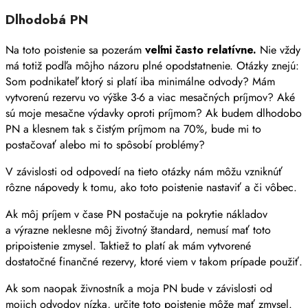
Dlhodobá PN
Na toto poistenie sa pozerám
veľmi často relatívne.
Nie vždy
má totiž podľa môjho názoru plné opodstatnenie. Otázky znejú:
Som podnikateľ ktorý si platí iba minimálne odvody? Mám
vytvorenú rezervu vo výške 3-6 a viac mesačných príjmov? Aké
sú moje mesačne výdavky oproti príjmom? Ak budem dlhodobo
PN a klesnem tak s čistým príjmom na 70%, bude mi to
postačovať alebo mi to spôsobí problémy?
V závislosti od odpovedí na tieto otázky nám môžu vzniknúť
rôzne nápovedy k tomu, ako toto poistenie nastaviť a či vôbec.
Ak môj príjem v čase PN postačuje na pokrytie nákladov
a výrazne neklesne môj životný štandard, nemusí mať toto
pripoistenie zmysel. Taktiež to platí ak mám vytvorené
dostatočné finančné rezervy, ktoré viem v takom prípade použiť.
Ak som naopak živnostník a moja PN bude v závislosti od
mojich odvodov nízka, určite toto poistenie môže mať zmysel.