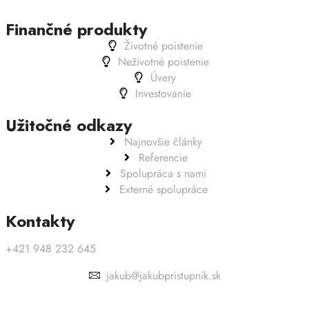
Finančné produkty
Životné poistenie
Neživotné poistenie
Úvery
Investovanie
Užitočné odkazy
Najnovšie články
Referencie
Spolupráca s nami
Externé spolupráce
Kontakty
+421 948 232 645
jakub@jakubpristupnik.sk