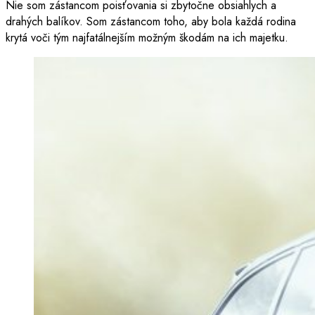
Nie som zástancom poisťovania si zbytočne obsiahlych a
drahých balíkov. Som zástancom toho, aby bola každá rodina
krytá voči tým najfatálnejším možným škodám na ich majetku.