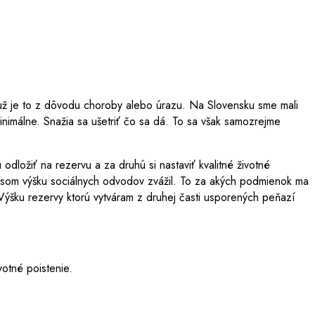
 už je to z dôvodu choroby alebo úrazu. Na Slovensku sme mali
inimálne. Snažia sa ušetriť čo sa dá. To sa však samozrejme
dložiť na rezervu a za druhú si nastaviť kvalitné životné
y som výšku sociálnych odvodov zvážil. To za akých podmienok ma
Výšku rezervy ktorú vytváram z druhej časti usporených peňazí
votné poistenie.