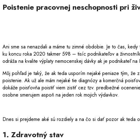
Poistenie pracovnej neschopnosti pri ži
Ani sme sa nenazdali a máme tu zimné obdobie. Je to čas, kedy 
ku koncu roka 2020 takmer 598 – tisíc podnikateľov a živnostníko
odráža na kvalite výplaty nemocenskej dávky ak je podnikateľ na
Môj pohľad je taký, že ak teda usporím nejaké peniaze tým, že zap
poistenie. Ak už ale mám nejaké tie diagnózy a komerčná poisťo
dokáže poisťovňa poistiť viem zistiť cez tzv. predbežné oceneni
osobne smerujem aspoň na jeden rok mojich výdavkov.
Dnes si prejdeme aké sú rozdiely a na čo si dať pozor ak teda od
1. Zdravotný stav