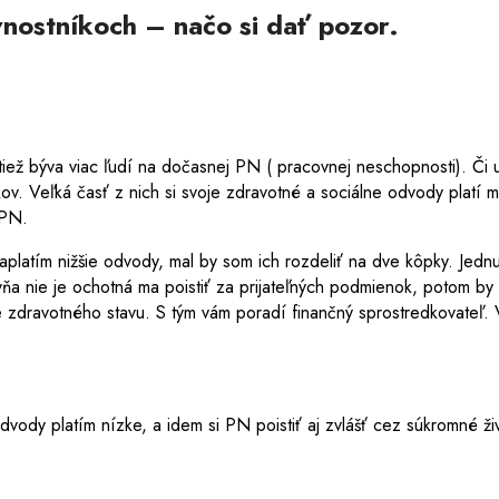
vnostníkoch – načo si dať pozor.
tiež býva viac ľudí na dočasnej PN ( pracovnej neschopnosti). Či
v. Veľká časť z nich si svoje zdravotné a sociálne odvody platí m
 PN.
latím nižšie odvody, mal by som ich rozdeliť na dve kôpky. Jednu o
vňa nie je ochotná ma poistiť za prijateľných podmienok, potom b
e zdravotného stavu. S tým vám poradí finančný sprostredkovateľ. 
vody platím nízke, a idem si PN poistiť aj zvlášť cez súkromné ži