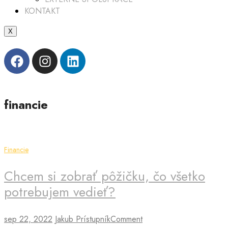
KONTAKT
X
financie
Financie
Chcem si zobrať pôžičku, čo všetko
potrebujem vedieť?
sep 22, 2022
Jakub Prístupník
Comment