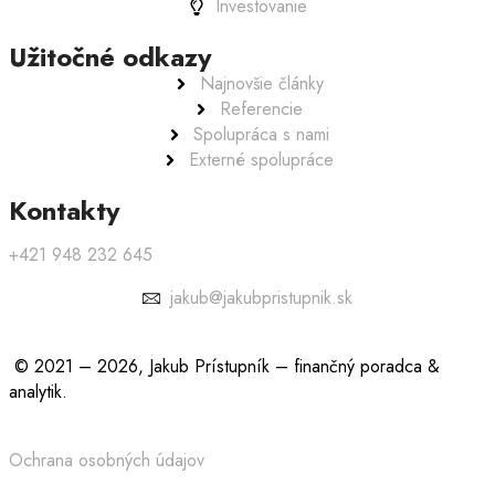
Investovanie
Užitočné odkazy
Najnovšie články
Referencie
Spolupráca s nami
Externé spolupráce
Kontakty
+421 948 232 645
jakub@jakubpristupnik.sk
© 2021 – 2026, Jakub Prístupník – finančný poradca &
analytik.
Ochrana osobných údajov