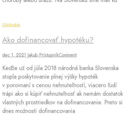
choroby alebo úrazu. Na Slovensku sme mali ku
Dôchodok
Ako dofinancovať hypotéku?
dec 1, 2021
Jakub Prístupník
Comment
Keďže už od júla 2018 národná banka Slovenska
stopla poskytovanie plnej výšky hypoték
v porovnaní s cenou nehnuteľností, viacero ľudí
trápi ako si kúpiť nehnuteľnosť ak nemám dostatok
vlastných prostriedkov na dofinancovanie. Preto si
dnes možnosti dofinancovania