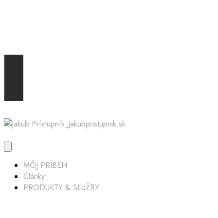
MÔJ PRÍBEH
Články
PRODUKTY & SLUŽBY