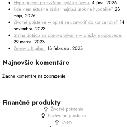
Hypo pomoc pri zvýšenej splátke úveru.
4 júna, 2026
Kde viem aktuálne získať najnižší úrok na hypotéke?
28
mája, 2026
Životné poistenie – oplatí sa uzatvoriť do konca roka?
14
novembra, 2023
Štátna dotácia na obnovu bývania – otázky a odpovede.
29 marca, 2023
Zmeny v II.pilieri.
13 februára, 2023
Najnovšie komentáre
Žiadne komentáre na zobrazenie.
Finančné produkty
Životné poistenie
Neživotné poistenie
Úvery