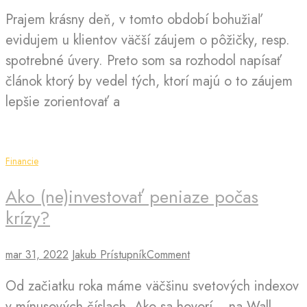
Prajem krásny deň, v tomto období bohužiaľ
evidujem u klientov väčší záujem o pôžičky, resp.
spotrebné úvery. Preto som sa rozhodol napísať
článok ktorý by vedel tých, ktorí majú o to záujem
lepšie zorientovať a
Financie
Ako (ne)investovať peniaze počas
krízy?
mar 31, 2022
Jakub Prístupník
Comment
Od začiatku roka máme väčšinu svetových indexov
v mínusových číslach. Ako sa hovorí ,, na Wall