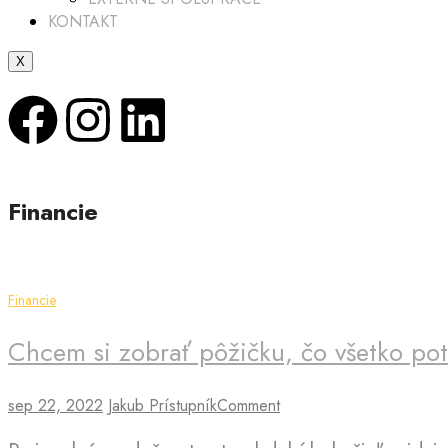
KONTAKT
X
Financie
Financie
Chcem si zobrať pôžičku, čo všetko po
sep 22, 2022
Jakub Prístupník
Comment