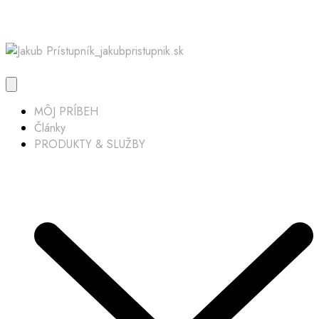
MÔJ PRÍBEH
Články
PRODUKTY & SLUŽBY