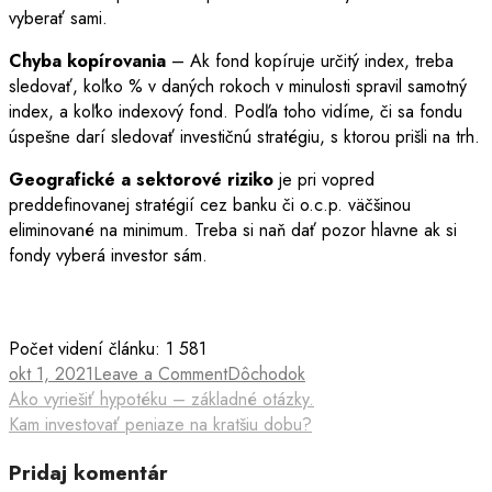
vyberať sami.
Chyba kopírovania
– Ak fond kopíruje určitý index, treba
sledovať, koľko % v daných rokoch v minulosti spravil samotný
index, a koľko indexový fond. Podľa toho vidíme, či sa fondu
úspešne darí sledovať investičnú stratégiu, s ktorou prišli na trh.
Geografické a sektorové riziko
je pri vopred
preddefinovanej stratégií cez banku či o.c.p. väčšinou
eliminované na minimum. Treba si naň dať pozor hlavne ak si
fondy vyberá investor sám.
Počet videní článku:
1 581
okt 1, 2021
Leave a Comment
Dôchodok
Ako vyriešiť hypotéku – základné otázky.
Kam investovať peniaze na kratšiu dobu?
Pridaj komentár