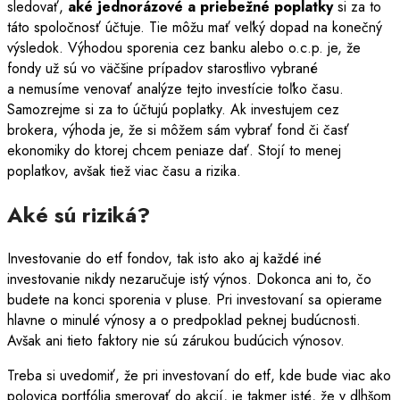
sledovať,
aké jednorázové a priebežné poplatky
si za to
táto spoločnosť účtuje. Tie môžu mať veľký dopad na konečný
výsledok. Výhodou sporenia cez banku alebo o.c.p. je, že
fondy už sú vo väčšine prípadov starostlivo vybrané
a nemusíme venovať analýze tejto investície toľko času.
Samozrejme si za to účtujú poplatky. Ak investujem cez
brokera, výhoda je, že si môžem sám vybrať fond či časť
ekonomiky do ktorej chcem peniaze dať. Stojí to menej
poplatkov, avšak tiež viac času a rizika.
Aké sú riziká?
Investovanie do etf fondov, tak isto ako aj každé iné
investovanie nikdy nezaručuje istý výnos. Dokonca ani to, čo
budete na konci sporenia v pluse. Pri investovaní sa opierame
hlavne o minulé výnosy a o predpoklad peknej budúcnosti.
Avšak ani tieto faktory nie sú zárukou budúcich výnosov.
Treba si uvedomiť, že pri investovaní do etf, kde bude viac ako
polovica portfólia smerovať do akcií, je takmer isté, že v dlhšom