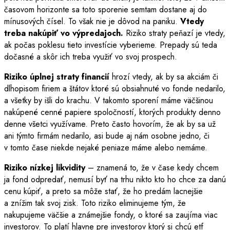
časovom horizonte sa toto sporenie semtam dostane aj do
mínusových čísel. To však nie je dôvod na paniku.
Vtedy
treba nakúpiť vo výpredajoch.
Riziko straty peňazí je vtedy,
ak počas poklesu tieto investície vyberieme. Prepady sú teda
dočasné a skôr ich treba využiť vo svoj prospech.
Riziko úplnej straty financií
hrozí vtedy, ak by sa akciám či
dlhopisom firiem a štátov ktoré sú obsiahnuté vo fonde nedarilo,
a všetky by išli do krachu. V takomto sporení máme väčšinou
nakúpené cenné papiere spoločností, ktorých produkty denno
denne všetci využívame. Preto často hovorím, že ak by sa už
ani týmto firmám nedarilo, asi bude aj nám osobne jedno, či
v tomto čase niekde nejaké peniaze máme alebo nemáme.
Riziko nízkej likvidity
– znamená to, že v čase kedy chcem
ja fond odpredať, nemusí byť na trhu nikto kto ho chce za danú
cenu kúpiť, a preto sa môže stať, že ho predám lacnejšie
a znížim tak svoj zisk. Toto riziko eliminujeme tým, že
nakupujeme väčšie a známejšie fondy, o ktoré sa zaujíma viac
investorov. To platí hlavne pre investorov ktorý si chcú etf