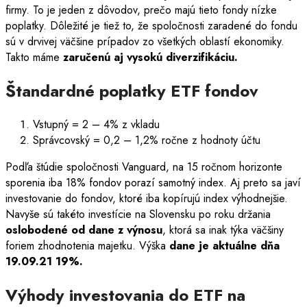
firmy. To je jeden z dôvodov, prečo majú tieto fondy nízke
poplatky. Dôležité je tiež to, že spoločnosti zaradené do fondu
sú v drvivej väčšine prípadov zo všetkých oblastí ekonomiky.
Takto máme
zaručenú aj vysokú diverzifikáciu.
Štandardné poplatky ETF fondov
Vstupný = 2 – 4% z vkladu
Správcovský = 0,2 – 1,2% ročne z hodnoty účtu
Podľa štúdie spoločnosti Vanguard, na 15 ročnom horizonte
sporenia iba 18% fondov porazí samotný index. Aj preto sa javí
investovanie do fondov, ktoré iba kopírujú index výhodnejšie.
Navyše sú takéto investície na Slovensku po roku držania
oslobodené od dane z výnosu
, ktorá sa inak týka väčšiny
foriem zhodnotenia majetku. Výška
dane je aktuálne dňa
19.09.21 19%.
Výhody investovania do ETF na