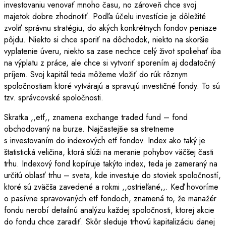
investovaniu venovať mnoho času, no zároveň chce svoj
majetok dobre zhodnotiť. Podľa účelu investície je dôležité
zvoliť správnu stratégiu, do akých konkrétnych fondov peniaze
pôjdu. Niekto si chce sporiť na dôchodok, niekto na skoršie
vyplatenie úveru, niekto sa zase nechce celý život spoliehať iba
na výplatu z práce, ale chce si vytvoriť sporením aj dodatočný
príjem. Svoj kapitál teda môžeme vložiť do rúk rôznym
spoločnostiam ktoré vytvárajú a spravujú investičné fondy. To sú
tzv. správcovské spoločnosti.
Skratka ,,etf,, znamena exchange traded fund – fond
obchodovaný na burze. Najčastejšie sa stretneme
s investovaním do indexových etf fondov. Index ako taký je
štatistická veličina, ktorá slúži na meranie pohybov väčšej časti
trhu. Indexový fond kopíruje takýto index, teda je zameraný na
určitú oblasť trhu – sveta, kde investuje do stoviek spoločností,
ktoré sú zväčša zavedené a rokmi ,,ostrieľané,,. Keď hovoríme
o pasívne spravovaných etf fondoch, znamená to, že manažér
fondu nerobí detailnú analýzu každej spoločnosti, ktorej akcie
do fondu chce zaradiť. Skôr sleduje trhovú kapitalizáciu danej