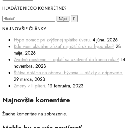
HĽADÁTE NIEČO KONKRÉTNE?
NAJNOVŠIE ČLÁNKY
Hypo pomoc pri zvýšenej splátke úveru.
4 júna, 2026
Kde viem aktuálne získať najnižší úrok na hypotéke?
28
mája, 2026
Životné poistenie – oplatí sa uzatvoriť do konca roka?
14
novembra, 2023
Štátna dotácia na obnovu bývania – otázky a odpovede.
29 marca, 2023
Zmeny v II.pilieri.
13 februára, 2023
Najnovšie komentáre
Žiadne komentáre na zobrazenie.
Mohlo by sa vás zaujímať