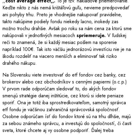
,,
cost average effect,,.
To je tzv. nákladové priemerovanie.
Keďže nikto z nás nemá krištáľovú guľu, nevieme predpovedať
ani pohyby trhu. Preto je vhodnejšie nakupovať pravidelne,
takto nakúpime podiely fondu niekedy lacno, inokedy zas
možno trochu drahšie. Avšak po roku sa nám cena za ktorú sme
nakúpovali v jednotlivých mesiacoch
spriemeruje.
V ľudskej
reči to znamená, že si každý mesiac pošlem na sporenie
napríklad 100€. Tak isto väčšiu jednorázovú investíciu nie je na
škodu rozdeliť na viacero menších a eliminovať tak riziko
drahého nákupu.
Na Slovensku viete investovať do etf fondov cez banky, cez
brokerov alebo cez obchodníkov s cennými papiermi (o.c.p.)
V prvom rade odporúčam sledovať to, do akých fondov
smerujú stratégie danej inštitúcie, cez ktorú si idete peniaze
sporiť. Ona je totiž iba sprostredkovateľom, samotný správca
etf fondu je väčšinou zahraničná správcovská spoločnosť.
Osobne odporúčam ísť do fondov ktoré sú na trhu dlhšie, majú
za sebou známeho správcu, a investujú do spoločností, či časti
sveta, ktoré chcete aj vy osobne podporiť. Ďalej treba