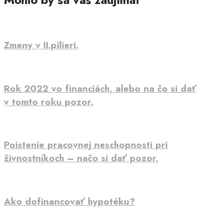
Zmeny v II.pilieri.
Rok 2022 vo financiách, alebo na čo si dať
v tomto roku pozor.
Poistenie pracovnej neschopnosti pri
živnostníkoch – načo si dať pozor.
Ako dofinancovať hypotéku?