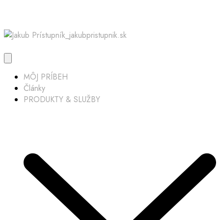
MÔJ PRÍBEH
Články
PRODUKTY & SLUŽBY