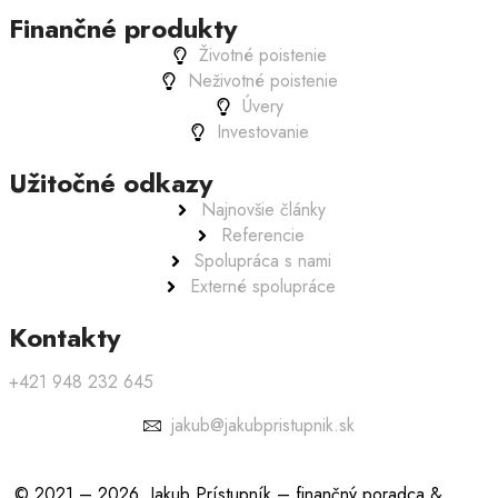
Finančné produkty
Životné poistenie
Neživotné poistenie
Úvery
Investovanie
Užitočné odkazy
Najnovšie články
Referencie
Spolupráca s nami
Externé spolupráce
Kontakty
+421 948 232 645
jakub@jakubpristupnik.sk
© 2021 – 2026, Jakub Prístupník – finančný poradca &