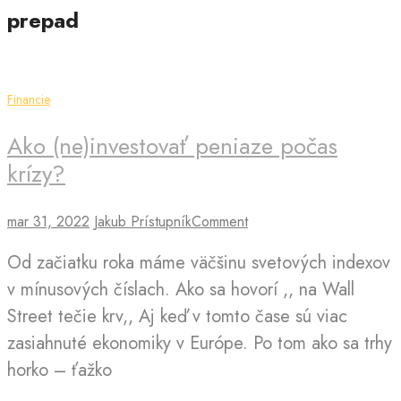
prepad
Financie
Ako (ne)investovať peniaze počas
krízy?
mar 31, 2022
Jakub Prístupník
Comment
Od začiatku roka máme väčšinu svetových indexov
v mínusových číslach. Ako sa hovorí ,, na Wall
Street tečie krv,, Aj keď v tomto čase sú viac
zasiahnuté ekonomiky v Európe. Po tom ako sa trhy
horko – ťažko