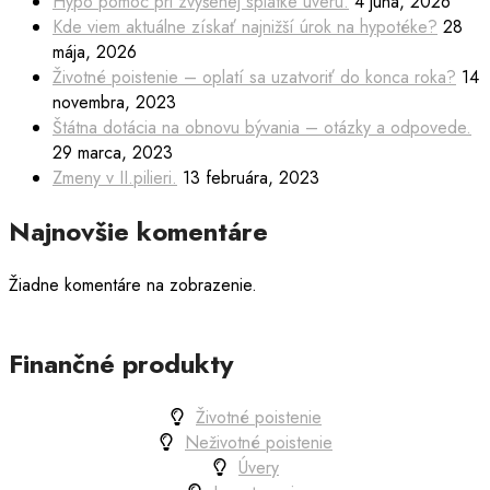
Hypo pomoc pri zvýšenej splátke úveru.
4 júna, 2026
Kde viem aktuálne získať najnižší úrok na hypotéke?
28
mája, 2026
Životné poistenie – oplatí sa uzatvoriť do konca roka?
14
novembra, 2023
Štátna dotácia na obnovu bývania – otázky a odpovede.
29 marca, 2023
Zmeny v II.pilieri.
13 februára, 2023
Najnovšie komentáre
Žiadne komentáre na zobrazenie.
Finančné produkty
Životné poistenie
Neživotné poistenie
Úvery