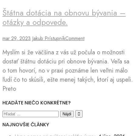
Štátna dotácia na obnovu bývania –
otázky a odpovede.
on
mar 29, 2023
Jakub Prístupník
Comment
Štátna
Myslím si že väčšina z vás už počula o možnosti
dotácia
na
dostať štátnu dotáciu pri obnove bývania. Veľa sa
obnovu
o tom hovorí, no v praxi poznáme len veľmi málo
bývania
ľudí čo to skúsili, ešte menej takých, ktorí aj uspeli.
–
otázky
Preto
a odpovede.
HĽADÁTE NIEČO KONKRÉTNE?
Hľadať:
NAJNOVŠIE ČLÁNKY