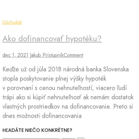
a odpovede.
Dôchodok
Ako dofinancovať hypotéku?
on
dec 1, 2021
Jakub Prístupník
Comment
Ako
Keďže už od júla 2018 národná banka Slovenska
dofinancovať
hypotéku?
stopla poskytovanie plnej výšky hypoték
v porovnaní s cenou nehnuteľností, viacero ľudí
trápi ako si kúpiť nehnuteľnosť ak nemám dostatok
vlastných prostriedkov na dofinancovanie. Preto si
dnes možnosti dofinancovania
HĽADÁTE NIEČO KONKRÉTNE?