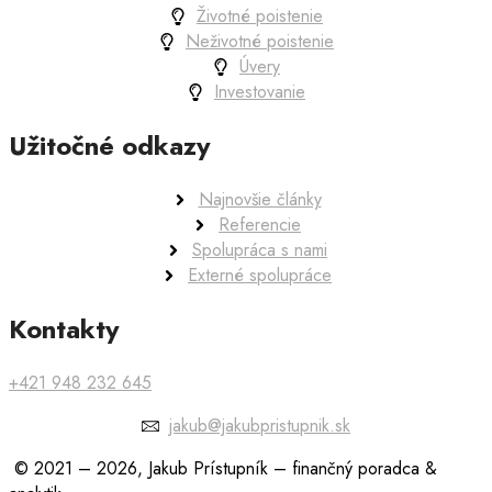
Životné poistenie
Neživotné poistenie
Úvery
Investovanie
Užitočné odkazy
Najnovšie články
Referencie
Spolupráca s nami
Externé spolupráce
Kontakty
+421 948 232 645
jakub@jakubpristupnik.sk
© 2021 – 2026, Jakub Prístupník – finančný poradca &