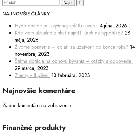
Hľadať:
NAJNOVŠIE ČLÁNKY
Hypo pomoc pri zvýšenej splátke úveru.
4 júna, 2026
Kde viem aktuálne získať najnižší úrok na hypotéke?
28
mája, 2026
Životné poistenie – oplatí sa uzatvoriť do konca roka?
14
novembra, 2023
Štátna dotácia na obnovu bývania – otázky a odpovede.
29 marca, 2023
Zmeny v II.pilieri.
13 februára, 2023
Najnovšie komentáre
Žiadne komentáre na zobrazenie.
Finančné produkty