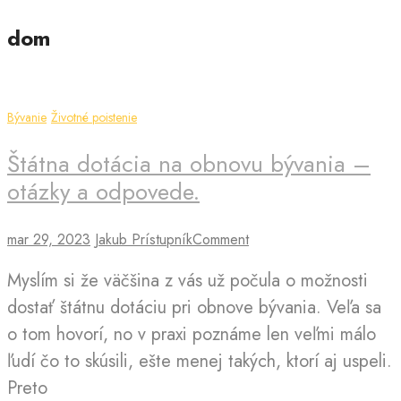
dom
Bývanie
Životné poistenie
Štátna dotácia na obnovu bývania –
otázky a odpovede.
on
mar 29, 2023
Jakub Prístupník
Comment
Štátna
Myslím si že väčšina z vás už počula o možnosti
dotácia
na
dostať štátnu dotáciu pri obnove bývania. Veľa sa
obnovu
o tom hovorí, no v praxi poznáme len veľmi málo
bývania
ľudí čo to skúsili, ešte menej takých, ktorí aj uspeli.
–
otázky
Preto