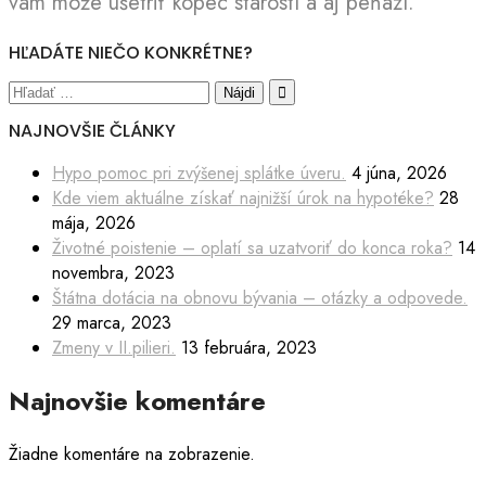
vám môže ušetriť kopec starostí a aj peňazí.
HĽADÁTE NIEČO KONKRÉTNE?
NAJNOVŠIE ČLÁNKY
Hypo pomoc pri zvýšenej splátke úveru.
4 júna, 2026
Kde viem aktuálne získať najnižší úrok na hypotéke?
28
mája, 2026
Životné poistenie – oplatí sa uzatvoriť do konca roka?
14
novembra, 2023
Štátna dotácia na obnovu bývania – otázky a odpovede.
29 marca, 2023
Zmeny v II.pilieri.
13 februára, 2023
Najnovšie komentáre
Žiadne komentáre na zobrazenie.