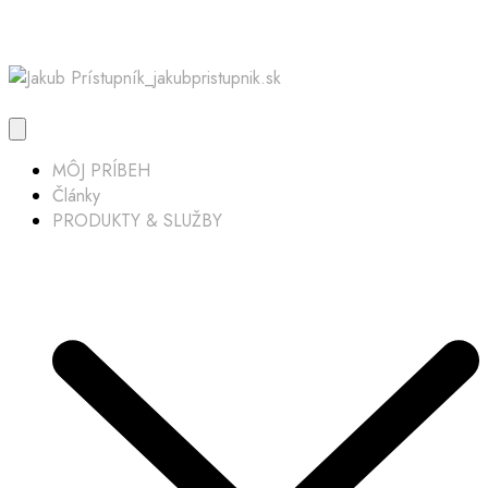
MÔJ PRÍBEH
Články
PRODUKTY & SLUŽBY