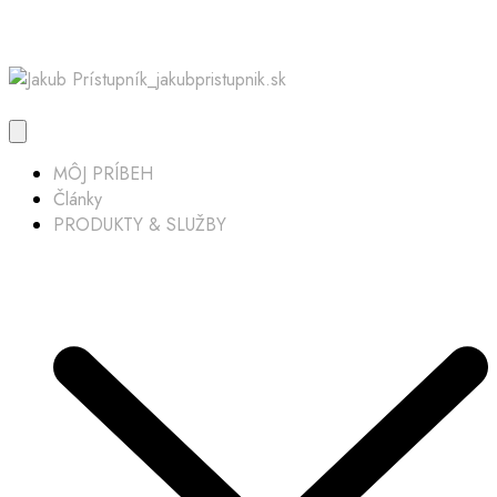
MÔJ PRÍBEH
Články
PRODUKTY & SLUŽBY